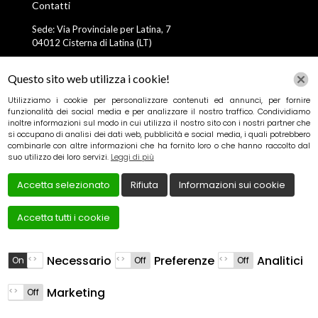
Contatti
Sede: Via Provinciale per Latina, 7
04012 Cisterna di Latina (LT)
E-mail: sosspurghisrl.2023@gmail.com
Questo sito web utilizza i cookie!
Utilizziamo i cookie per personalizzare contenuti ed annunci, per fornire
Tel: +39 320 874 5141
funzionalità dei social media e per analizzare il nostro traffico. Condividiamo
inoltre informazioni sul modo in cui utilizza il nostro sito con i nostri partner che
si occupano di analisi dei dati web, pubblicità e social media, i quali potrebbero
combinarle con altre informazioni che ha fornito loro o che hanno raccolto dal
suo utilizzo dei loro servizi.
Leggi di più
Accetta selezionato
Rifiuta
Informazioni sui cookie
Accetta tutti i cookie
Creato da
Local Web – Agenzia Web Marketing
Milano
Copyrights © 2023 SOS SPURGHI SRL - P. IVA
02566710972 | Tutti i diritti riservati.
Necessario
Preferenze
Analitici
Marketing